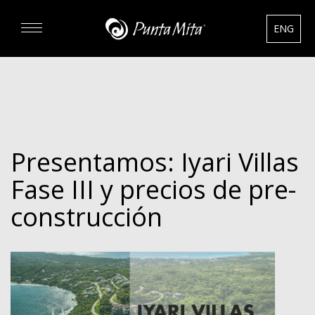
ENG
DESCUBRA
EXPERIENCIAS
Presentamos: Iyari Villas
RENTAS
Fase III y precios de pre-
BIENES RAÍCES
construcción
HOTELES