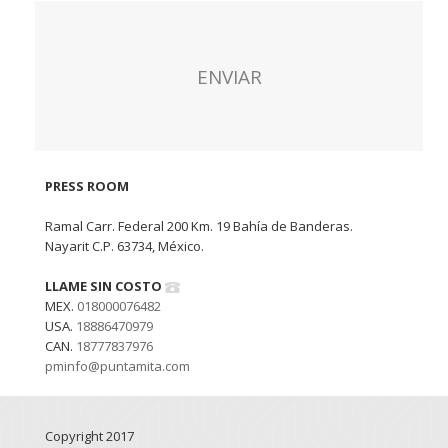
PRESS ROOM
Ramal Carr. Federal 200 Km. 19 Bahía de Banderas.
Nayarit C.P. 63734, México.
LLAME SIN COSTO
MEX.
018000076482
USA.
18886470979
CAN.
18777837976
pminfo@puntamita.com
Copyright 2017