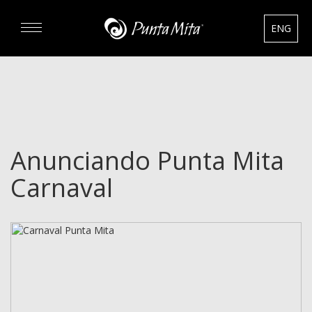
ENG
DESCUBRA
EXPERIENCIAS
Anunciando Punta Mita
RENTAS
Carnaval
BIENES RAÍCES
HOTELES