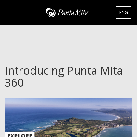
ENG
DESCUBRA
EXPERIENCIAS
Introducing Punta Mita
RENTAS
360
BIENES RAÍCES
HOTELES