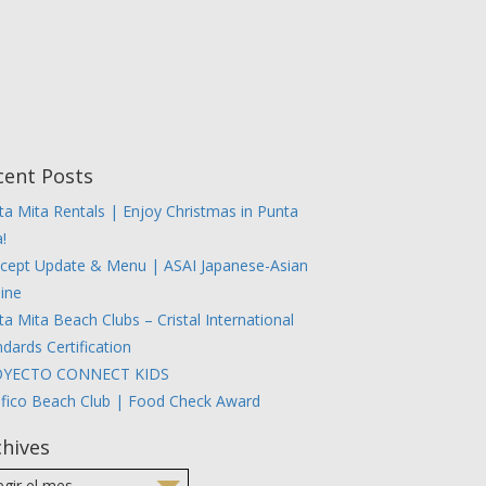
cent Posts
ta Mita Rentals | Enjoy Christmas in Punta
!
cept Update & Menu | ASAI Japanese-Asian
sine
ta Mita Beach Clubs – Cristal International
dards Certification
OYECTO CONNECT KIDS
ifico Beach Club | Food Check Award
chives