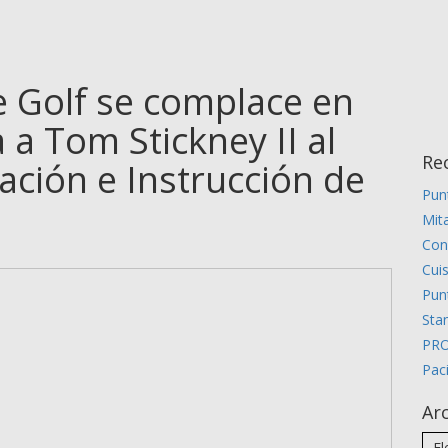
e Golf se complace en
 a Tom Stickney II al
Re
ción e Instrucción de
Pun
Mita
Con
Cui
Pun
Stan
PR
Pac
Ar