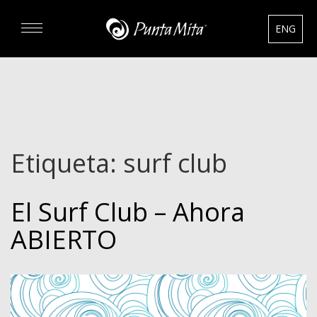
ENG
DESCUBRA
EXPERIENCIAS
Etiqueta:
surf club
RENTAS
El Surf Club – Ahora
BIENES RAÍCES
ABIERTO
HOTELES