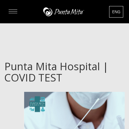
ENG
DESCUBRA
EXPERIENCIAS
Punta Mita Hospital |
RENTAS
COVID TEST
BIENES RAÍCES
HOTELES