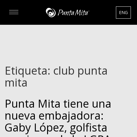
ENG
DESCUBRA
EXPERIENCIAS
Etiqueta:
club punta
RENTAS
mita
BIENES RAÍCES
Punta Mita tiene una
HOTELES
nueva embajadora:
Gaby López, golfista