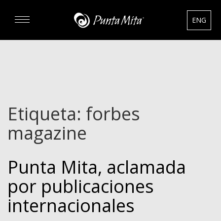
ENG
DESCUBRA
EXPERIENCIAS
Etiqueta:
forbes
RENTAS
magazine
BIENES RAÍCES
Punta Mita, aclamada
HOTELES
por publicaciones
internacionales