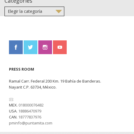
Categories
PRESS ROOM
Ramal Carr. Federal 200 Km. 19 Bahía de Banderas.
Nayarit C.P. 63734, México.
MEX.
018000076482
USA.
18886470979
CAN.
18777837976
pminfo@puntamita.com