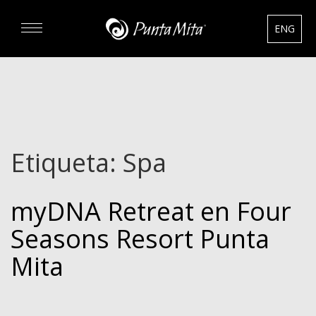
ENG
DESCUBRA
EXPERIENCIAS
Etiqueta:
Spa
RENTAS
myDNA Retreat en Four
BIENES RAÍCES
Seasons Resort Punta
HOTELES
Mita