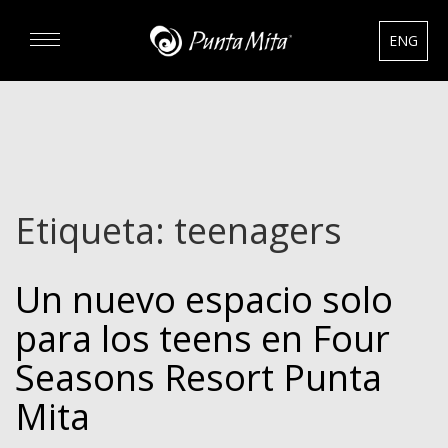
ENG
DESCUBRA
EXPERIENCIAS
Etiqueta:
teenagers
RENTAS
Un nuevo espacio solo
BIENES RAÍCES
para los teens en Four
HOTELES
Seasons Resort Punta
Mita