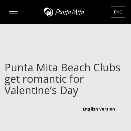
ENG
DESCUBRA
EXPERIENCIAS
Punta Mita Beach Clubs
RENTAS
get romantic for
BIENES RAÍCES
Valentine’s Day
HOTELES
English Version