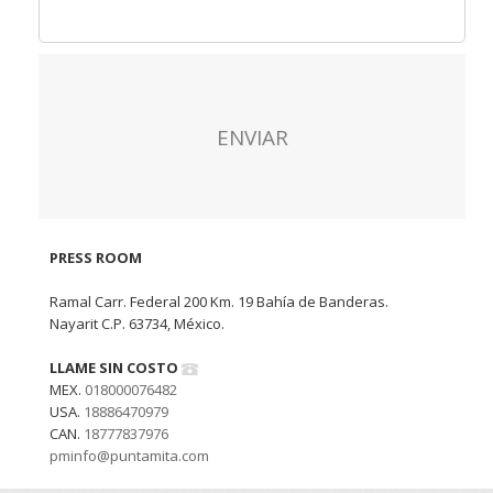
PRESS ROOM
Ramal Carr. Federal 200 Km. 19 Bahía de Banderas.
Nayarit C.P. 63734, México.
LLAME SIN COSTO
MEX.
018000076482
USA.
18886470979
CAN.
18777837976
pminfo@puntamita.com