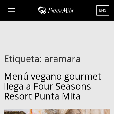
ENG
DESCUBRA
EXPERIENCIAS
Etiqueta:
aramara
RENTAS
Menú vegano gourmet
BIENES RAÍCES
llega a Four Seasons
HOTELES
Resort Punta Mita