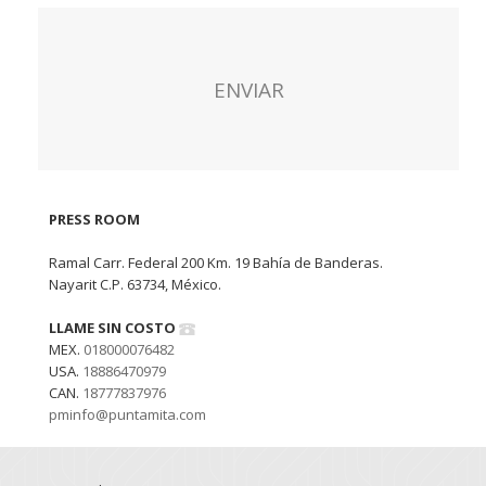
PRESS ROOM
Ramal Carr. Federal 200 Km. 19 Bahía de Banderas.
Nayarit C.P. 63734, México.
LLAME SIN COSTO
MEX.
018000076482
USA.
18886470979
CAN.
18777837976
pminfo@puntamita.com