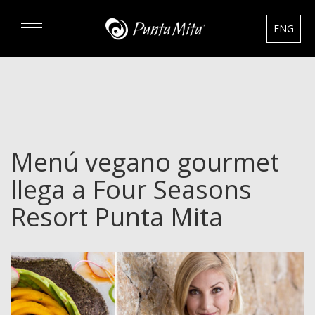
ENG
DESCUBRA
EXPERIENCIAS
Menú vegano gourmet
RENTAS
llega a Four Seasons
BIENES RAÍCES
Resort Punta Mita
HOTELES