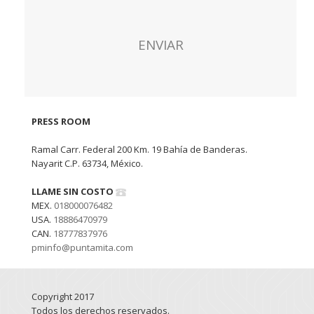
PRESS ROOM
Ramal Carr. Federal 200 Km. 19 Bahía de Banderas.
Nayarit C.P. 63734, México.
LLAME SIN COSTO
MEX.
018000076482
USA.
18886470979
CAN.
18777837976
pminfo@puntamita.com
Copyright 2017
Todos los derechos reservados.