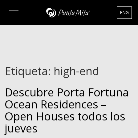
ENG
DESCUBRA
EXPERIENCIAS
Etiqueta:
high-end
RENTAS
Descubre Porta Fortuna
BIENES RAÍCES
Ocean Residences –
HOTELES
Open Houses todos los
jueves