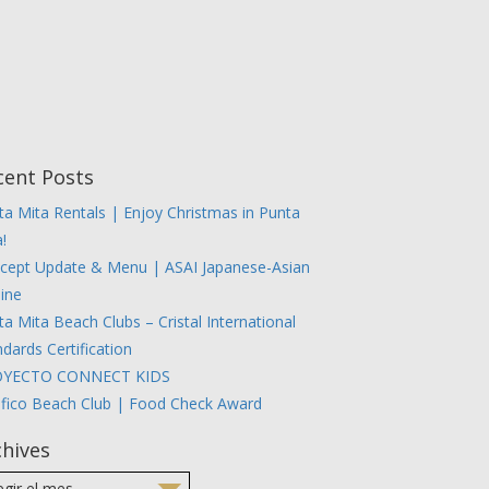
cent Posts
ta Mita Rentals | Enjoy Christmas in Punta
!
cept Update & Menu | ASAI Japanese-Asian
sine
ta Mita Beach Clubs – Cristal International
dards Certification
OYECTO CONNECT KIDS
ifico Beach Club | Food Check Award
chives