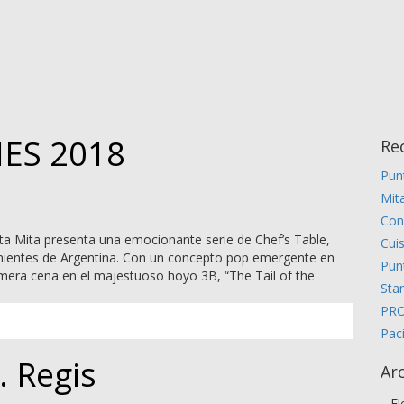
IES 2018
Re
Pun
Mita
Con
unta Mita presenta una emocionante serie de Chef’s Table,
Cui
enientes de Argentina. Con un concepto pop emergente en
Pun
rimera cena en el majestuoso hoyo 3B, “The Tail of the
Stan
PR
Pac
. Regis
Ar